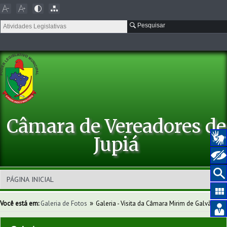
Pesquisar
Câmara de Vereadores de
Jupiá
»
Você está em:
Galeria de Fotos
Galeria - Visita da Câmara Mirim de Galvão.