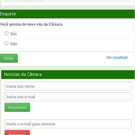
Enquete
Você gostou do novo site da Câmara
Sim
Não
Ver resultado
Votar
Notícias da Câmara
Inscrever
Remover