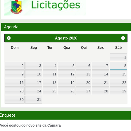
Agenda
Agosto
2026
Dom
Seg
Ter
Qua
Qui
Sex
Sáb
1
2
3
4
5
6
7
8
9
10
11
12
13
14
15
16
17
18
19
20
21
22
23
24
25
26
27
28
29
30
31
Enquete
Você gostou do novo site da Câmara