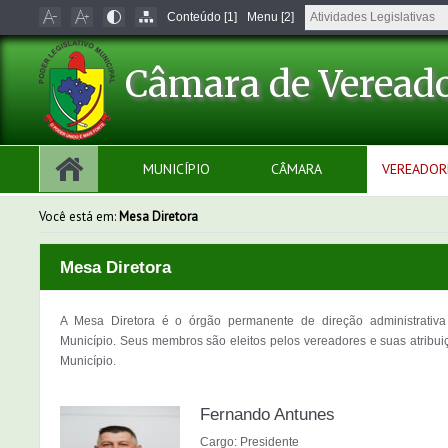
Conteúdo [1]
Menu [2]
Câmara de Vereado
MUNICÍPIO
CÂMARA
VEREADOR
Você está em:
Mesa Diretora
Mesa Diretora
A Mesa Diretora é o órgão permanente de direção administrativa 
Município. Seus membros são eleitos pelos vereadores e suas atribui
Município.
Fernando Antunes
Cargo: Presidente