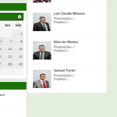
Luiz Claudio Minozzo
Proposições
Projetos
Sex
Sáb
1
6
7
8
Nilso de Oliveira
Proposições
3
14
15
Projetos
0
21
22
7
28
29
Samuel Trento
Proposições
Projetos
ara