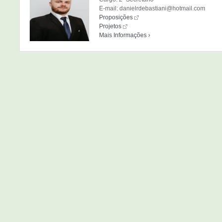
E-mail: danielrdebastiani@hotmail.com
Proposições
Projetos
Mais Informações ›