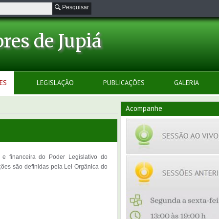
Pesquisar
res de Jupiá
ES
LEGISLAÇÃO
PUBLICAÇÕES
GALERIA
Acompanhe
e financeira do Poder Legislativo do
ções são definidas pela Lei Orgânica do