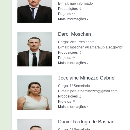
E-mail: não informado
Proposições
Projetos
Mais Informações ›
Darci Moschen
Cargo: Vice Presidente
E-mail: moschen@camarajupia.sc.gov.br
Proposições
Projetos
Mais Informações ›
Jocelaine Minozzo Gabriel
Cargo: 1ª Secretária
E-mail: jocelaineminozzo@gmail.com
Proposições
Projetos
Mais Informações ›
Daniel Rodrigo de Bastiani
Cargo: 2º Secretário