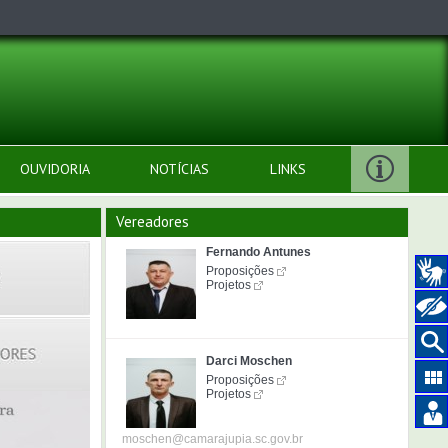
OUVIDORIA
NOTÍCIAS
LINKS
Vereadores
Fernando Antunes
Proposições
Projetos
Darci Moschen
Proposições
Projetos
moschen@camarajupia.sc.gov.br