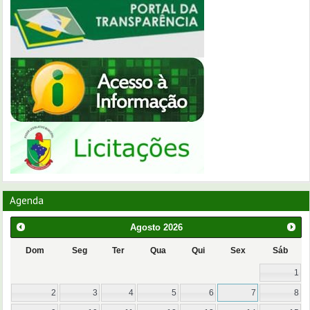
Agenda
Agosto
2026
Dom
Seg
Ter
Qua
Qui
Sex
Sáb
1
2
3
4
5
6
7
8