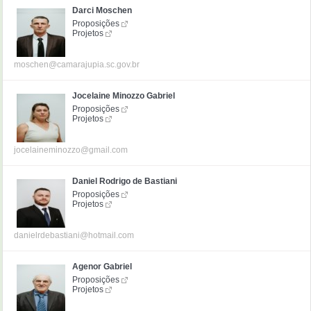
Darci Moschen
Proposições
Projetos
moschen@camarajupia.sc.gov.br
Jocelaine Minozzo Gabriel
Proposições
Projetos
jocelaineminozzo@gmail.com
Daniel Rodrigo de Bastiani
Proposições
Projetos
danielrdebastiani@hotmail.com
Agenor Gabriel
Proposições
Projetos