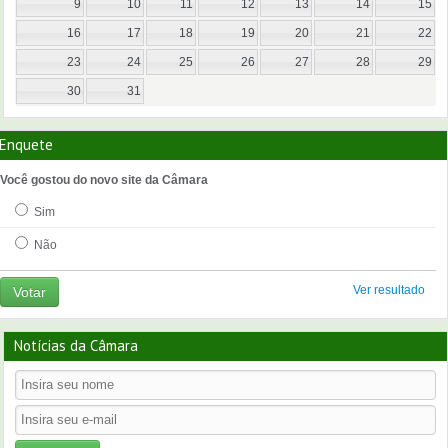
9
10
11
12
13
14
15
16
17
18
19
20
21
22
23
24
25
26
27
28
29
30
31
Enquete
Você gostou do novo site da Câmara
Sim
Não
Ver resultado
Votar
Notícias da Câmara