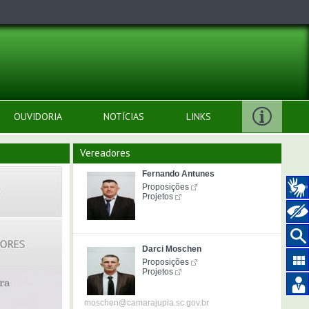
OUVIDORIA
NOTÍCIAS
LINKS
Vereadores
Fernando Antunes
Proposições
Projetos
Darci Moschen
Proposições
Projetos
moschen@camarajupia.sc.gov.br