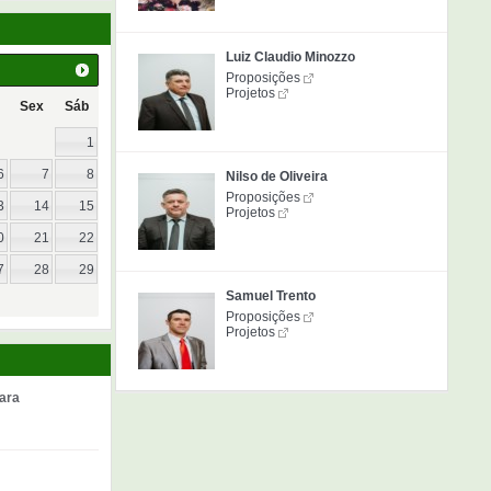
Luiz Claudio Minozzo
Proposições
Projetos
Sex
Sáb
1
6
7
8
Nilso de Oliveira
Proposições
3
14
15
Projetos
0
21
22
7
28
29
Samuel Trento
Proposições
Projetos
ara