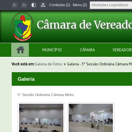
Conteúdo [1]
Menu [2]
Câmara de Vereado
MUNICÍPIO
CÂMARA
VEREADOR
»
Você está em:
Galeria de Fotos
Galeria - 5° Sessão Ordinária Câmara M
Galeria
5° Sessão Ordinária Câmara Mirim.