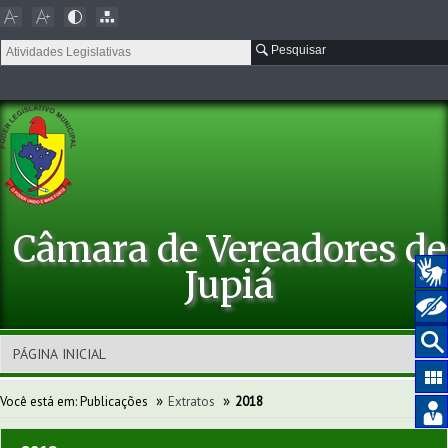
Pesquisar
Câmara de Vereadores de
Jupiá
»
»
Você está em:
Publicações
Extratos
2018