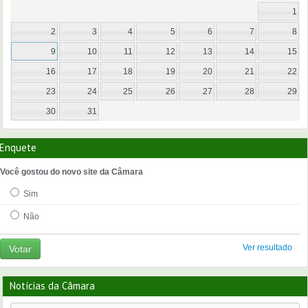
1
2
3
4
5
6
7
8
9
10
11
12
13
14
15
16
17
18
19
20
21
22
23
24
25
26
27
28
29
30
31
Enquete
Você gostou do novo site da Câmara
Sim
Não
Ver resultado
Votar
Notícias da Câmara