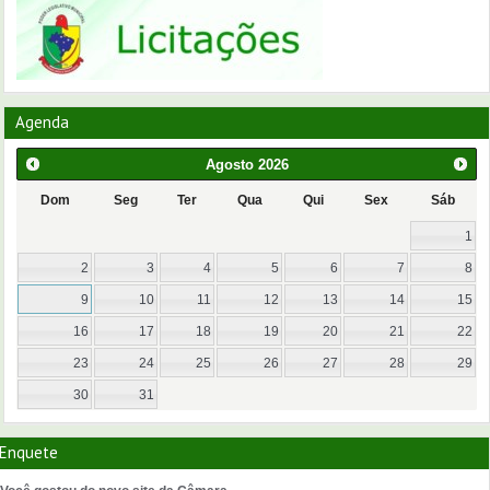
Agenda
Agosto
2026
Dom
Seg
Ter
Qua
Qui
Sex
Sáb
1
2
3
4
5
6
7
8
9
10
11
12
13
14
15
16
17
18
19
20
21
22
23
24
25
26
27
28
29
30
31
Enquete