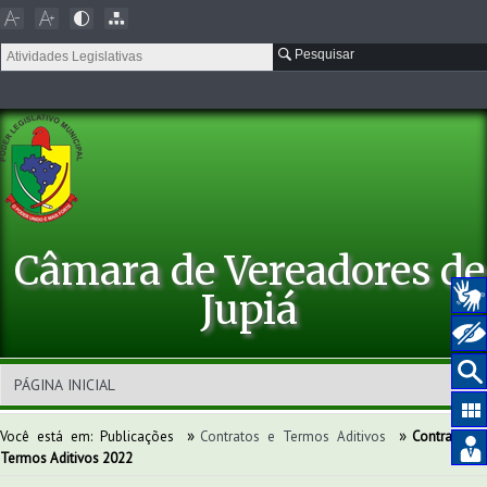
Pesquisar
Câmara de Vereadores de
Jupiá
»
»
Você está em:
Publicações
Contratos e Termos Aditivos
Contratos e
Termos Aditivos 2022